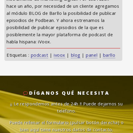
hace un año, por necesidad de un cliente agregamos
al módulo BLOG de Barllo la posibilidad de publicar
episodios de Podbean. Y ahora estrenamos la
posibilidad de publicar episodios de la que es
posiblemente la mayor plataforma de podcast de
habla hispana: iVoox.
Etiquetas :
podcast
|
ivoox
|
blog
|
panel
|
barllo
DÍGANOS QUÉ NECESITA
¡¡ Le respondemos antes de 24h !!
Puede dejarnos su
teléfono.
Puede rellenar el formulario (pulsar botón derecha) o
bien aquí tiene nuestros
datos de contacto
.