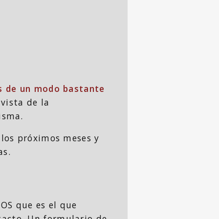
tas de un modo bastante
vista de la
isma.
n los próximos meses y
as.
S que es el que
tacto. Un formulario de