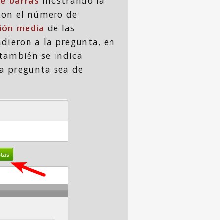
de barras
mostrando la
con el número de
ión media
de las
ndieron a la pregunta, en
 también se indica
a pregunta sea de