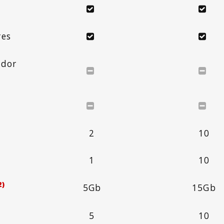
res
ador
2
10
1
10
2)
5Gb
15Gb
5
10