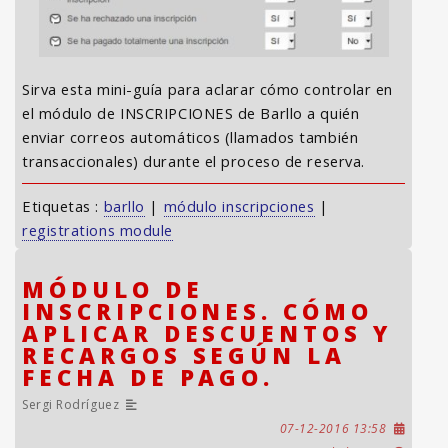
Sirva esta mini-guía para aclarar cómo controlar en
el módulo de INSCRIPCIONES de Barllo a quién
enviar correos automáticos (llamados también
transaccionales) durante el proceso de reserva.
Etiquetas :
barllo
|
módulo inscripciones
|
registrations module
MÓDULO DE
INSCRIPCIONES. CÓMO
APLICAR DESCUENTOS Y
RECARGOS SEGÚN LA
FECHA DE PAGO.
Sergi Rodríguez
07-12-2016 13:58