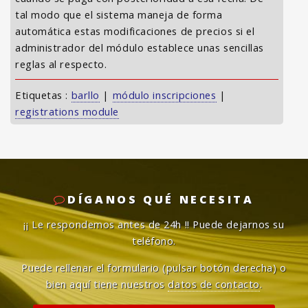
tal modo que el sistema maneja de forma
automática estas modificaciones de precios si el
administrador del módulo establece unas sencillas
reglas al respecto.
Etiquetas :
barllo
|
módulo inscripciones
|
registrations module
DÍGANOS QUÉ NECESITA
¡¡ Le respondemos antes de 24h !!
Puede dejarnos su
teléfono.
Puede rellenar el formulario (pulsar botón derecha) o
bien aquí tiene nuestros
datos de contacto
.