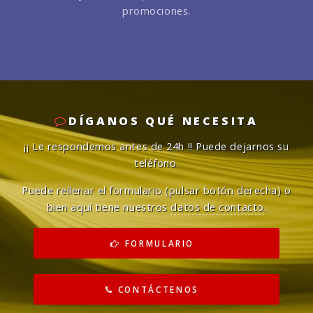
promociones.
DÍGANOS QUÉ NECESITA
¡¡ Le respondemos antes de 24h !!
Puede dejarnos su
teléfono.
Puede rellenar el formulario (pulsar botón derecha) o
bien aquí tiene nuestros
datos de contacto
.
FORMULARIO
CONTÁCTENOS