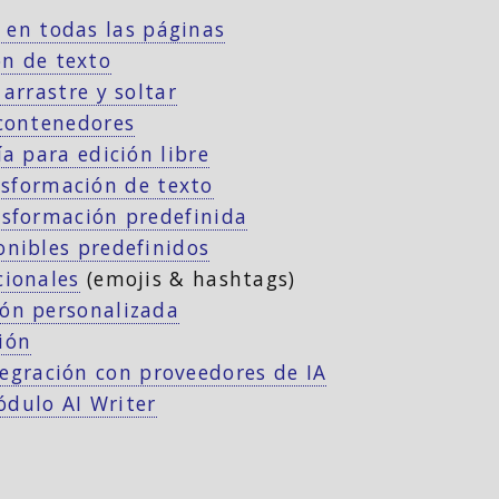
 en todas las páginas
ón de texto
 arrastre y soltar
 contenedores
ía para edición libre
nsformación de texto
nsformación predefinida
onibles predefinidos
cionales
(emojis & hashtags)
ón personalizada
ión
tegración con proveedores de IA
ódulo AI Writer