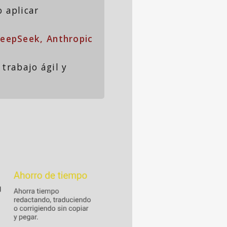
 aplicar
DeepSeek, Anthropic
trabajo ágil y