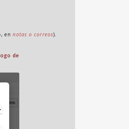
o, en
notas o correos
).
logo de