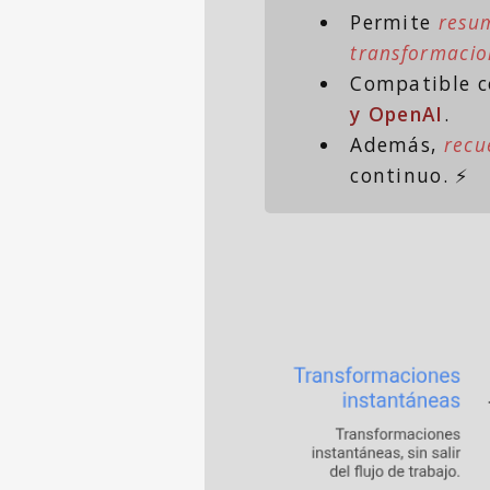
Permite
resu
transformacio
Compatible co
y OpenAI
.
Además,
recu
continuo. ⚡