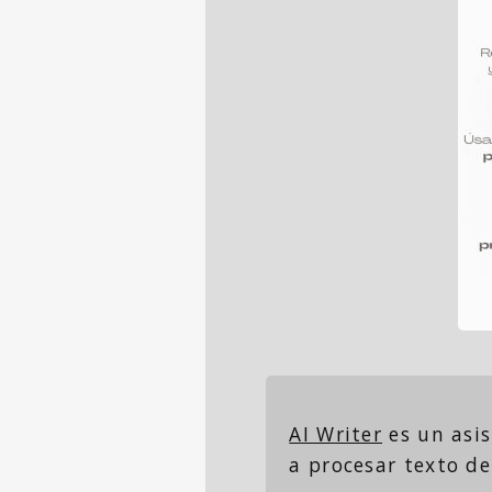
AI Writer
es un asis
a procesar texto d