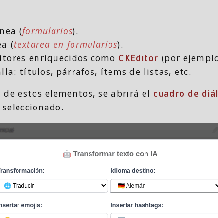
nea (
formularios
).
a (
textarea en formularios
).
itores enriquecidos
como
CKEditor
(por ejempl
la: títulos, párrafos, ítems de listas, etc.
o de estos elementos, se abrirá el
cuadro de diá
 seleccionado.